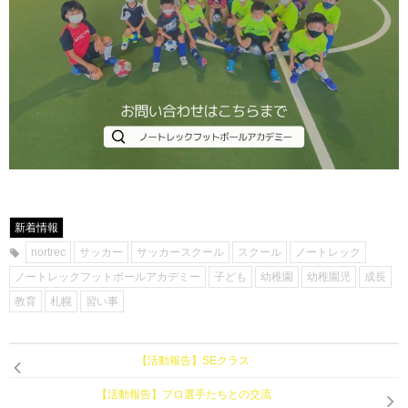
新着情報
nortrec
サッカー
サッカースクール
スクール
ノートレック
ノートレックフットボールアカデミー
子ども
幼稚園
幼稚園児
成長
教育
札幌
習い事
【活動報告】SEクラス
【活動報告】プロ選手たちとの交流