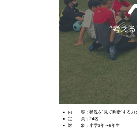
内 容；状況を“見て判断”する力
定 員；24名
対 象；小学3年〜6年生