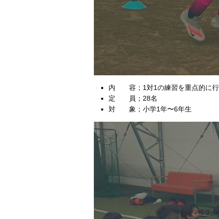
内 容；1対1の練習を重点的に行
定 員；28名
対 象；小学1年〜6年生