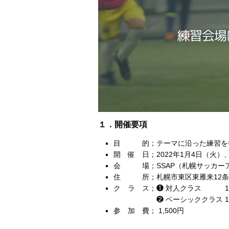
１．開催要項
目 的；テーマに沿った練習を行
開 催 日；2022年1月4日（火）
会 場；SSAP（札幌サッカー
住 所；札幌市東区東雁来12条3
ク ラ ス；❶ 対人クラス 13：
❷ ベーシッククラス 14：3
参 加 費； 1,500円