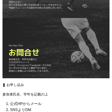
❚ お申し込み
参加者氏名、学年を記載の上
公式HPからメール
SNSよりDM