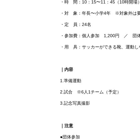
・時 間：10：15〜11：45（10時開場
・対 象：年長〜小学4年 ※対象外は
・定 員：24名
・参加費：個人参加 1,200円 ／ 団体
・用 具：サッカーができる靴、運動し
｜内容
1.準備運動
2.試合 ※6人1チーム（予定）
3.記念写真撮影
｜注意
●団体参加