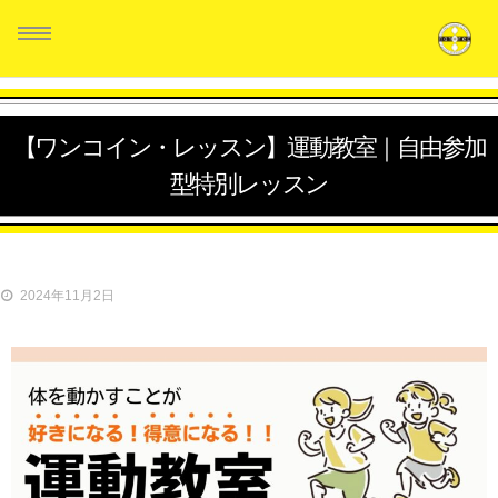
【ワンコイン・レッスン】運動教室｜自由参加
型特別レッスン
HOME
スタッフ紹介
クラス紹介
2024年11月2日
生徒の声
料金システム
お問い合せ