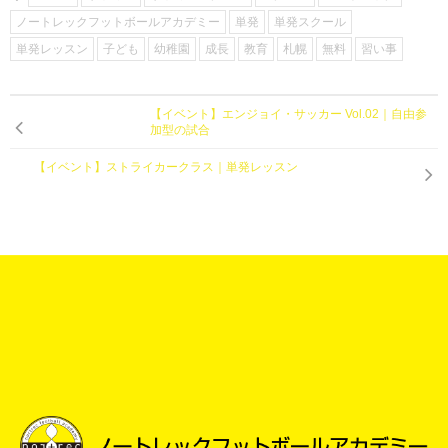
ノートレックフットボールアカデミー
単発
単発スクール
単発レッスン
子ども
幼稚園
成長
教育
札幌
無料
習い事
【イベント】エンジョイ・サッカー Vol.02｜自由参
加型の試合
【イベント】ストライカークラス｜単発レッスン