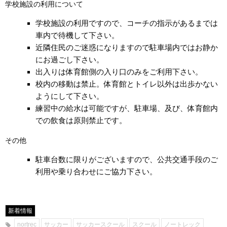
学校施設の利用について
学校施設の利用ですので、コーチの指示があるまでは
車内で待機して下さい。
近隣住民のご迷惑になりますので
駐車場内ではお静か
にお過ごし下さい。
出入りは
体育館側の入り口のみ
をご利用下さい。
校内の移動は禁止。
体育館とトイレ以外は出歩かない
ようにして下さい。
練習中の給水は可能ですが、駐車場、及び、体育館内
での飲食は原則禁止です。
その他
駐車台数に限り
がございますので、
公共交通手段のご
利用や乗り合わせにご協力
下さい。
新着情報
nortrec
サッカー
サッカースクール
スクール
ノートレック