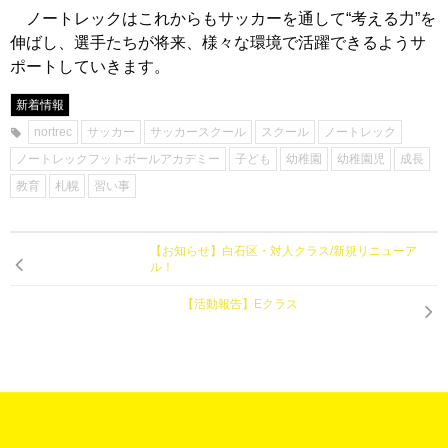
ノートレックはこれからもサッカーを通して“考える力”を
伸ばし、選手たちが将来、様々な環境で活躍できるようサ
ポートしていきます。
新着情報
nortrec
サッカー
サッカースクール
スクール
ノートレック
ノートレックフットボールアカデミー
子ども
幼稚園
幼稚園児
成長
教育
札幌
習い事
【お知らせ】白石区・対人クラス/新規リニューア
ル！
【活動報告】Eクラス