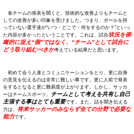
各チームの発表を聞くと、技術的な改善よりもチームと
しての改善が多い印象を受けました。つまり、ボールを持
っていない選手達が“いつ・どこで・何をするのか？”といっ
状況を俯
た内容が多かったということです。これは、試合
瞰的に捉え“個”ではなく、“チーム”として試合に
どう取り組むべきか
考えている結果だと思います。
初めて会う人達とコミュニケーションをとり、更に自身
の意見を伝えるのは非常に難しい事です。更に人前で発表
をするとなると更に難易度が上がります。しかし、サッカ
チームとして考えを共有し自己
ーはチームスポーツ。
主張する事はとても重要
です。また、話を聞き伝える
将来サッカーのみならず全ての分野で必要な
力は、
能力
です。