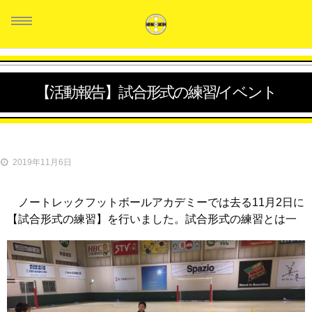
【活動報告】試合形式の練習/イベント
HOME
スタッフ紹介
2019年11月6日
クラス紹介
ノートレックフットボールアカデミーでは去る11月2日に
生徒の声
【試合形式の練習】を行いました。
試合形式の練習とは一
料金システム
お問い合せ