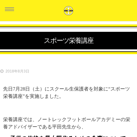
スポーツ栄養講座
HOME
スタッフ紹介
2018年8月3日
クラス紹介
先日
7
月
28
日（土）にスクール生保護者を対象に“スポーツ
生徒の声
栄養講座”を実施しました。
料金システム
お問い合せ
栄養講座では、ノートレックフットボールアカデミーの栄
養アドバイザーである平田先生から、