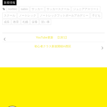
新着情報
nortrec
sabio
サッカー
サッカースクール
ジュニアアスリート
スクール
ノートレック
ノートレックフットボールアカデミー
子ども
成長
教育
札幌
栄養
習い事
YouTube更新 【1対1】
初心者クラス新規開校in西区