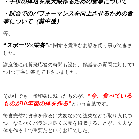
・子供の体格を最大限作るための食事について
・試合でのパフォーマンスを向上させるための食
事について（前中後）
等、
“スポーツ×栄養”
に関する貴重なお話を伺う事ができま
した。
講座後には質疑応答の時間も設け、保護者の質問に対して
1
つ
1
つ丁寧に答えて下さいました。
“今、食べている
その中でも一番印象に残ったものが、
ものが
10
年後の体を作る”
という言葉です。
毎食完璧な食事を作るは大変なので総菜なども取り入れつ
つ、なるべくバランス良く栄養を摂取することが、丈夫な
体を作る上で重要だというお話でした。