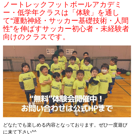
ノートレックフットボールアカデミ
ー・低学年クラスは
「体験」
を通し
て
“
運動神経・サッカー基礎技術・人間
性
”
を伸ばすサッカー初心者・未経験者
向けのクラスです。
どなたでも楽しめる内容となっております。ぜひ一度遊び
に来て下さい^^