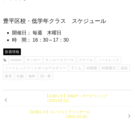
豊平区校・低学年クラス スケジュール
開催日； 毎週 木曜日
時 間；
16
：
30
～
17
：
30
新着情報
nortrec
サッカー
サッカースクール
スクール
ノートレック
ノートレックフットボールアカデミー
子ども
幼稚園
幼稚園児
成長
教育
札幌
無料
習い事
【お知らせ】1dayサッカークリニック
（2021.02.12）
【お知らせ】エンジョイフットボール
（2021.02.20）