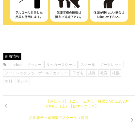
新着情報
nortrec
サッカー
サッカースクール
スクール
ノートレック
ノートレックフットボールアカデミー
子ども
成長
教育
札幌
無料
習い事
【お知らせ】ミニゲーム大会・抽選会Vol.2/2020年
8月8日（土）【低学年クラス】
活動報告・短期集中スクール（前期）