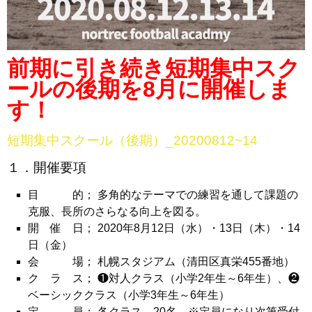
前期に引き続き短期集中スク
ールの後期を8月に開催しま
す！
短期集中スクール（後期）_20200812~14
１．開催要項
目 的； 多角的なテーマでの練習を通して課題の
克服、長所のさらなる向上を図る。
開 催 日； 2020年8月12日（水）・13日（木）・14
日（金）
会 場； 札幌スタジアム（清田区真栄455番地）
ク ラ ス； ❶対人クラス（小学2年生～6年生）、
❷
ベーシッククラス（小学3年生～6年生）
定 員； 各クラス 20名 ※定員になり次第受付