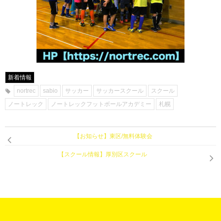
新着情報
nortrec
sabio
サッカー
サッカースクール
スクール
ノートレック
ノートレックフットボールアカデミー
札幌
【お知らせ】東区/無料体験会
【スクール情報】厚別区スクール