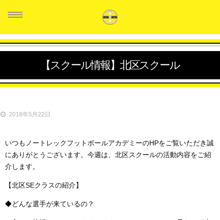
【スクール情報】北区スクール
HOME
スタッフ紹介
2018年5月22日
クラス紹介
いつもノートレックフットボールアカデミーのHPをご覧いただき誠
生徒の声
にありがとうございます。今週は、北区スクールの活動内容をご紹
介します。
料金システム
【北区SEクラスの紹介】
お問い合せ
◆どんな選手が来ているの？