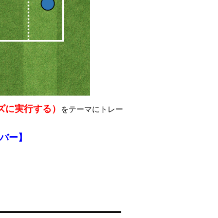
ズに実行する）
をテーマにトレー
バー
】