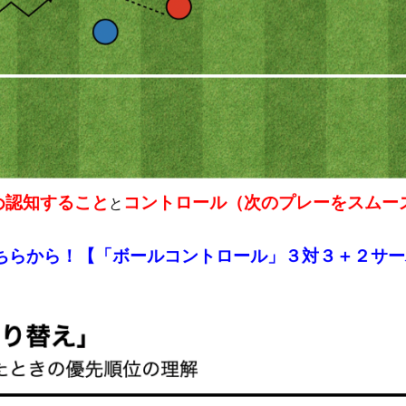
め認知すること
コントロール（次のプレーをスムー
と
ちらから！【
「ボールコントロール」３対３＋２サー